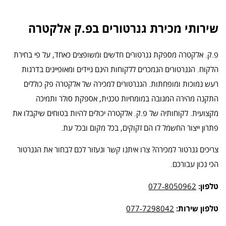
שירותי מכירת גנרטורים בפ.ק אלקטרה
פ.ק. אלקטרה מספקת גנרטורים חדשים ומשופצים כאחד, על פי בחירת
הלקוח. הגנרטורים הנמכרים ללקוחות הינם ניידים ומאופיינים בדרגות
רעש נמוכות ומופחתות. הגנרטורים למכירה של אלקטרה פק כוללים
התקנה מהירה המגובה במומחיות טכנית, אספקת סולר ותמיכה
מקצועית. לקוחותיה של פ.ק. אלקטרה יכולים להיות בטוחים שיקבלו את
פתרון ייצור החשמל לו הם זקוקים, בכל מקום ובכל עת.
צריכים גנרטור למכירה? צרו איתנו קשר ונעזור לכם לבחור את הגנרטור
הכי נכון עבורכם.
טלפון:
077-8050962
טלפון שירות:
077-7298042