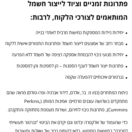
פתרונות זמניים וציוד לייצור חשמל
המותאמים לצורכי הלקוח, לרבות:
יחידות ניידות המספקות גמישות מרבית לאתרי בנייה
מבחר רחב של אמצעים לייצור חשמל ופתרונות התפורים אישית ללקוח
יחידות מנועי גיבוי להבטחת אספקה רציפה של חשמל ללא הפרעה
פתרונות ייצור חשמל לענף הספנות – הן לספינות והן למספנות
גנרטורים איכותיים להפעלה שקטה
ניתוח המתחרים (כמו מ. בר, אלרם, לידור אנרגיה ופרו-טולס) מראה שהם
מתמקדים בשלושה עוגנים מרכזיים: אמינות המותג (Perkins,
Cummins), פתרונות גיבוי לחירום, ושירות מעטפת (תחזוקה והתקנה).
כדי שהעמוד של אלקטרה יבלוט וגם יקדם את הביטוי "גנרטור תעשייתי
למכירה" בתוצאות החיפוש, כדאי להוסיף רכיב של שאלות ותשובות