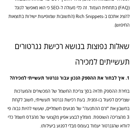
(FAQ) בתחתית העמוד. זה כלי מעולה ל-SEO כי הוא מאפשר לגוגל
להציג אתכם ב-Rich Snippets (התשובות שמופיעות ישירות בתוצאות
החיפוש).
שאלות נפוצות בנושא רכישת גנרטורים
תעשייתים למכירה
1. איך לבחור את ההספק הנכון עבור גנרטור תעשייתי למכירה?
בחירת ההספק תלויה בסך צריכת החשמל של המכשירים והמערכות
שצריכים לפעול בו-זמנית. בעת רכישת גנרטור תעשייתי, חשוב לקחת
בחשבון את "זרם ההתנעה" של מנועים חשמליים, שעשוי להיות גבוה פי
3 מהצריכה השוטפת. מומלץ לבצע אפיון מקצועי של מהנדס חשמל כדי
לוודא שהגנרטור יעמוד בעומס מבלי לפגוע ביעילותו.