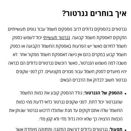
איך בוחרים גנרטור?
גנרטורים בהספקים גדולים לרוב מספקים חשמל עבור גופים תעשייתיים
הזקוקים לאספקת חשמל קבועה.
גנרטור תעשייתי
יכול לשמש כספק
חשמל לחירום כאשר יש הפרעות באספקת החשמל הקבועה או כספק
חשמל קבוע במקרים בהם אין גישה לאספקת חשמל ממקור אחר. לא
משנה למה משמש הגנרטור, כאשר רוכשים גנרטורים גדולים הם כנראה
יהיו מיועדים לספק חשמל עבור מגזרים מקצועיים. לכן לפני שקונים
גנרטור חשוב לבדוק את הדברים הבאים:
ההספק של הגנרטור:
גודל ההספק קובע את כמות החשמל
שהגנרטור יכול לתת. לפני שקונים גנרטור כדאי לדעת מהי כמות
החשמל שלה אתם זקוקים על מנת שתוכלו לרכוש גנרטור שנותן את
הכמות הרצויה כך שלא יהיה גדול מדי ולא קטן מדי.
תפעול:
גנרטורים גדולים דורשים התקנה ותחזוקה מיוחדת אשר