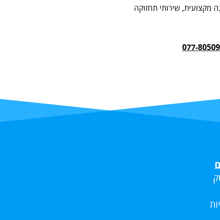
 מקצועית, שירותי תחזוקה
077-8050
ם
ק
ות