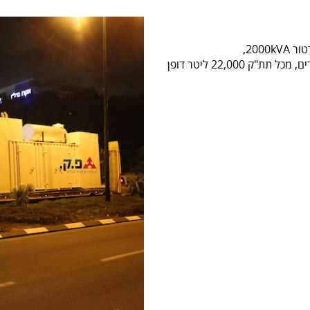
שני גנרטורים 1600kVA, חמישה מכלים, לוחות מיוחדים, מכל תת"ק 22,000 ליטר דופן