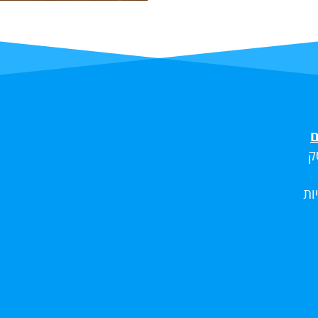
ם
ק
ות